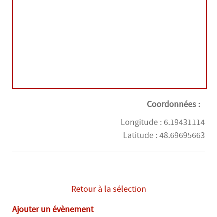
mardi 25 août
14H00
-
21H00
mercredi 26 août
14H00
-
21H00
jeudi 27 août
14H00
-
21H00
Coordonnées :
vendredi 28 août
Longitude : 6.19431114
14H00
-
21H00
Latitude : 48.69695663
samedi 29 août
09H00
-
13H00
lundi 31 août
Retour à la sélection
14H00
-
21H00
Ajouter un évènement