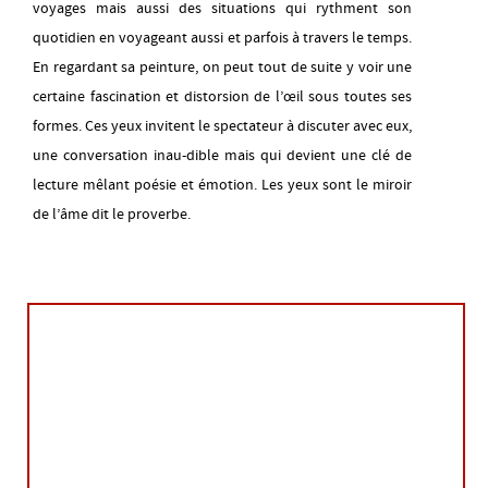
voyages mais aussi des situations qui rythment son
quotidien en voyageant aussi et parfois à travers le temps.
mardi 18 août
14H00
-
21H00
En regardant sa peinture, on peut tout de suite y voir une
certaine fascination et distorsion de l’œil sous toutes ses
mercredi 19 août
formes. Ces yeux invitent le spectateur à discuter avec eux,
14H00
-
21H00
une conversation inau-dible mais qui devient une clé de
lecture mêlant poésie et émotion. Les yeux sont le miroir
jeudi 20 août
de l’âme dit le proverbe.
14H00
-
21H00
vendredi 21 août
14H00
-
21H00
samedi 22 août
09H00
-
13H00
lundi 24 août
14H00
-
21H00