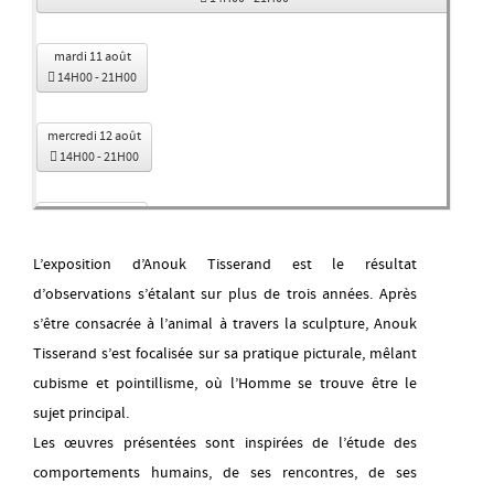
mardi 11 août
14H00
-
21H00
mercredi 12 août
14H00
-
21H00
jeudi 13 août
14H00
-
21H00
L’exposition d’Anouk Tisserand est le résultat
d’observations s’étalant sur plus de trois années. Après
vendredi 14 août
14H00
-
21H00
s’être consacrée à l’animal à travers la sculpture, Anouk
Tisserand s’est focalisée sur sa pratique picturale, mêlant
samedi 15 août
cubisme et pointillisme, où l’Homme se trouve être le
09H00
-
13H00
sujet principal.
Les œuvres présentées sont inspirées de l’étude des
lundi 17 août
comportements humains, de ses rencontres, de ses
14H00
-
21H00