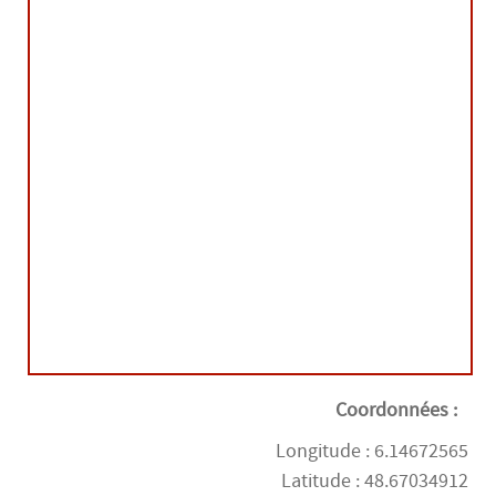
14H00
-
19H00
dimanche 23 août
14H00
-
19H00
mercredi 26 août
14H00
-
19H00
jeudi 27 août
14H00
-
19H00
vendredi 28 août
14H00
-
19H00
samedi 29 août
Coordonnées :
14H00
-
19H00
Longitude : 6.14672565
dimanche 30 août
Latitude : 48.67034912
14H00
-
19H00