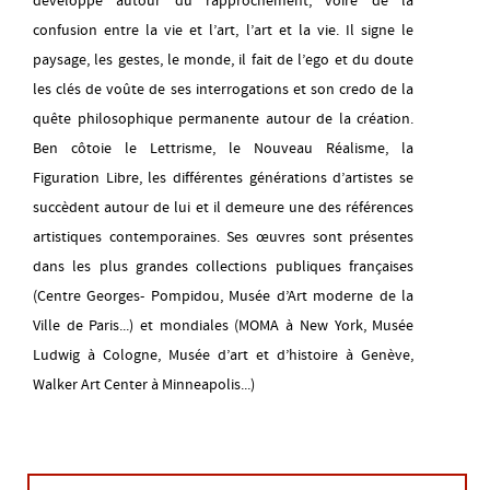
développe autour du rapprochement, voire de la
vendredi 14 août
confusion entre la vie et l’art, l’art et la vie. Il signe le
14H00
-
19H00
paysage, les gestes, le monde, il fait de l’ego et du doute
les clés de voûte de ses interrogations et son credo de la
samedi 15 août
14H00
-
19H00
quête philosophique permanente autour de la création.
Ben côtoie le Lettrisme, le Nouveau Réalisme, la
dimanche 16 août
Figuration Libre, les différentes générations d’artistes se
14H00
-
19H00
succèdent autour de lui et il demeure une des références
artistiques contemporaines. Ses œuvres sont présentes
mercredi 19 août
dans les plus grandes collections publiques françaises
14H00
-
19H00
(Centre Georges- Pompidou, Musée d’Art moderne de la
Ville de Paris...) et mondiales (MOMA à New York, Musée
jeudi 20 août
14H00
-
19H00
Ludwig à Cologne, Musée d’art et d’histoire à Genève,
Walker Art Center à Minneapolis...)
vendredi 21 août
14H00
-
19H00
samedi 22 août