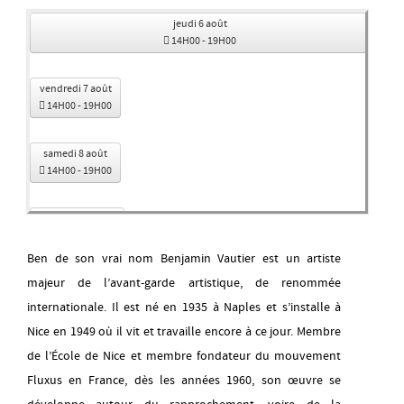
jeudi 6 août
14H00
-
19H00
vendredi 7 août
14H00
-
19H00
samedi 8 août
14H00
-
19H00
dimanche 9 août
14H00
-
19H00
Ben de son vrai nom Benjamin Vautier est un artiste
majeur de l’avant-garde artistique, de renommée
mercredi 12 août
14H00
-
19H00
internationale. Il est né en 1935 à Naples et s’installe à
Nice en 1949 où il vit et travaille encore à ce jour. Membre
jeudi 13 août
de l’École de Nice et membre fondateur du mouvement
14H00
-
19H00
Fluxus en France, dès les années 1960, son œuvre se