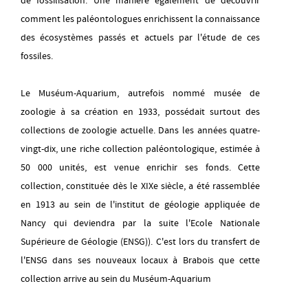
de fossilisation. Une manière également de découvrir
jeudi 13 août
comment les paléontologues enrichissent la connaissance
14H00
-
18H00
des écosystèmes passés et actuels par l'étude de ces
fossiles.
vendredi 14 août
14H00
-
18H00
Le Muséum-Aquarium, autrefois nommé musée de
samedi 15 août
zoologie à sa création en 1933, possédait surtout des
14H00
-
18H00
collections de zoologie actuelle. Dans les années quatre-
vingt-dix, une riche collection paléontologique, estimée à
dimanche 16 août
50 000 unités, est venue enrichir ses fonds. Cette
14H00
-
18H00
collection, constituée dès le XIXe siècle, a été rassemblée
en 1913 au sein de l'institut de géologie appliquée de
mardi 18 août
14H00
-
18H00
Nancy qui deviendra par la suite l'Ecole Nationale
Supérieure de Géologie (ENSG)). C'est lors du transfert de
mercredi 19 août
l'ENSG dans ses nouveaux locaux à Brabois que cette
14H00
-
18H00
collection arrive au sein du Muséum-Aquarium
jeudi 20 août