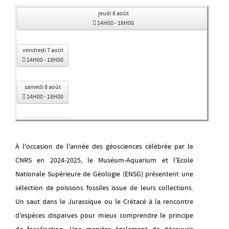
jeudi 6 août
14H00
-
18H00
vendredi 7 août
14H00
-
18H00
samedi 8 août
14H00
-
18H00
dimanche 9 août
14H00
-
18H00
À l'occasion de l'année des géosciences célébrée par le
CNRS en 2024-2025, le Muséum-Aquarium et l'Ecole
mardi 11 août
14H00
-
18H00
Nationale Supérieure de Géologie (ENSG) présentent une
sélection de poissons fossiles issue de leurs collections.
mercredi 12 août
Un saut dans le Jurassique ou le Crétacé à la rencontre
14H00
-
18H00
d'espèces disparues pour mieux comprendre le principe