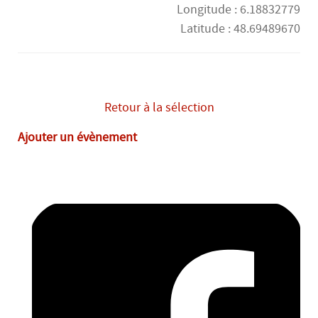
Longitude : 6.18832779
Latitude : 48.69489670
vendredi 28 août
14H00
-
18H00
Retour à la sélection
Ajouter un évènement