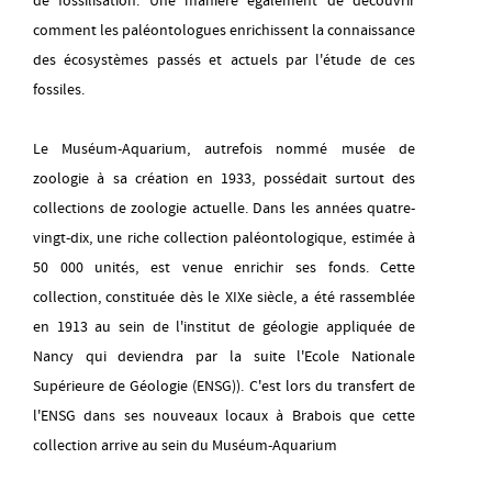
de fossilisation. Une manière également de découvrir
jeudi 13 août
comment les paléontologues enrichissent la connaissance
14H00
-
18H00
des écosystèmes passés et actuels par l'étude de ces
fossiles.
vendredi 14 août
14H00
-
18H00
Le Muséum-Aquarium, autrefois nommé musée de
samedi 15 août
zoologie à sa création en 1933, possédait surtout des
14H00
-
18H00
collections de zoologie actuelle. Dans les années quatre-
vingt-dix, une riche collection paléontologique, estimée à
dimanche 16 août
50 000 unités, est venue enrichir ses fonds. Cette
14H00
-
18H00
collection, constituée dès le XIXe siècle, a été rassemblée
en 1913 au sein de l'institut de géologie appliquée de
mardi 18 août
14H00
-
18H00
Nancy qui deviendra par la suite l'Ecole Nationale
Supérieure de Géologie (ENSG)). C'est lors du transfert de
mercredi 19 août
l'ENSG dans ses nouveaux locaux à Brabois que cette
14H00
-
18H00
collection arrive au sein du Muséum-Aquarium
jeudi 20 août