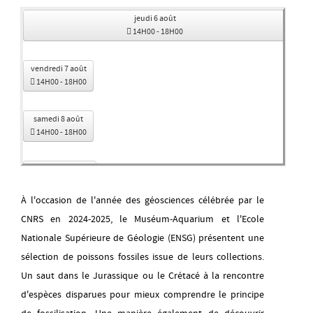
jeudi 6 août
14H00
-
18H00
vendredi 7 août
14H00
-
18H00
samedi 8 août
14H00
-
18H00
dimanche 9 août
14H00
-
18H00
À l'occasion de l'année des géosciences célébrée par le
CNRS en 2024-2025, le Muséum-Aquarium et l'Ecole
mardi 11 août
14H00
-
18H00
Nationale Supérieure de Géologie (ENSG) présentent une
sélection de poissons fossiles issue de leurs collections.
mercredi 12 août
Un saut dans le Jurassique ou le Crétacé à la rencontre
14H00
-
18H00
d'espèces disparues pour mieux comprendre le principe