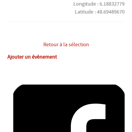
Longitude : 6.18832779
Latitude : 48.69489670
vendredi 28 août
14H00
-
18H00
Retour à la sélection
Ajouter un évènement