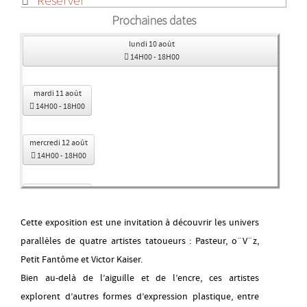
Réserver
Prochaines dates
lundi 10 août
14H00
-
18H00
mardi 11 août
14H00
-
18H00
mercredi 12 août
14H00
-
18H00
jeudi 13 août
14H00
-
18H00
Cette exposition est une invitation à découvrir les univers
parallèles de quatre artistes tatoueurs : Pasteur, o¨V¨z,
vendredi 14 août
14H00
-
18H00
Petit Fantôme et Victor Kaiser.
Bien au-delà de l’aiguille et de l’encre, ces artistes
lundi 17 août
explorent d’autres formes d’expression plastique, entre
14H00
-
18H00