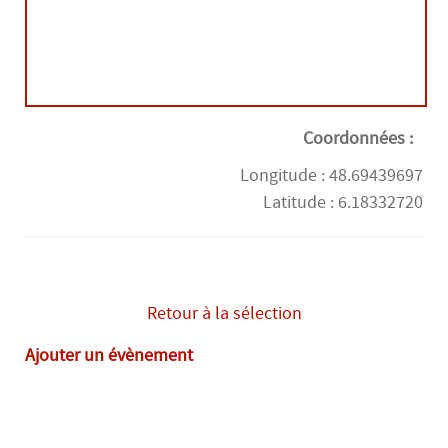
mercredi 26 août
14H00
-
18H00
jeudi 27 août
14H00
-
18H00
Coordonnées :
Longitude : 48.69439697
vendredi 28 août
14H00
-
18H00
Latitude : 6.18332720
lundi 31 août
14H00
-
18H00
Retour à la sélection
mardi 1 septembre
14H00
-
18H00
Ajouter un évènement
mercredi 2 septembre
14H00
-
18H00