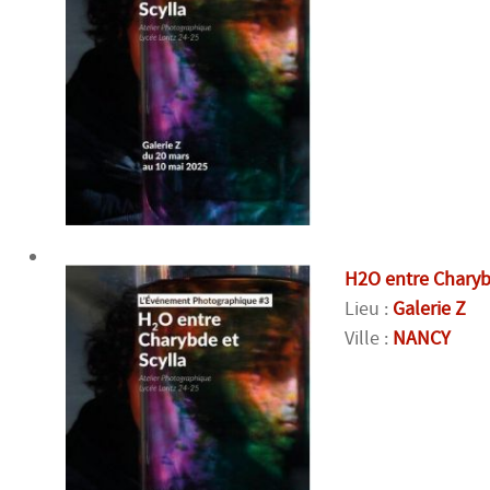
H2O entre Charyb
Lieu :
Galerie Z
Ville :
NANCY