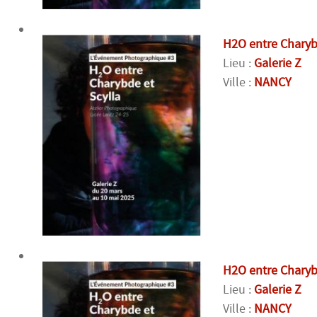
H2O entre Charyb
Lieu :
Galerie Z
Ville :
NANCY
H2O entre Charyb
Lieu :
Galerie Z
Ville :
NANCY