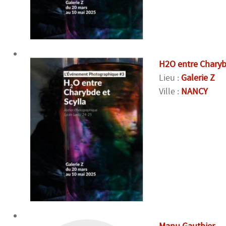
H2O entre Charyb
Lieu :
Galerie Z
Ville :
NANCY