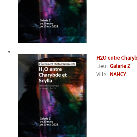
H2O entre Charyb
Lieu :
Galerie Z
Ville :
NANCY