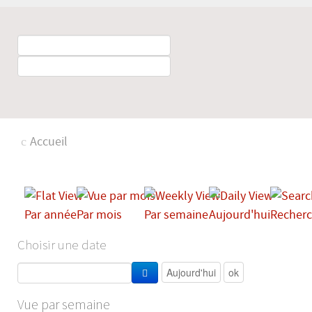
Accueil
Par année
Par mois
Par semaine
Aujourd'hui
Recherc
Choisir une date
Vue par semaine